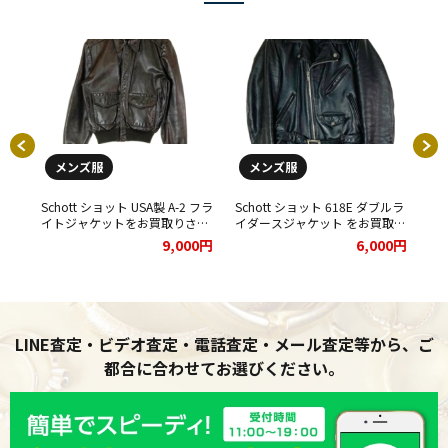
メンズ服
メンズ服
ジャ
Schott ショット USA製 A-2 フラ
Schott ショット 618E ダブルラ
Sc
イトジャケットをお買取りさせ
イダースジャケット をお買取り
ト
ていただきました。
させていただきました。
た
00円
9,000円
6,000円
LINE査定・ビデオ査定・電話査定・メール査定等から、ご
都合に合わせてお選びください。