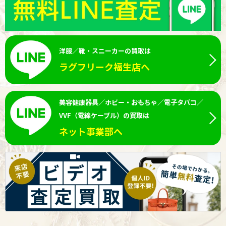
洋服／靴・スニーカーの買取は
ラグフリーク福生店へ
美容健康器具／ホビー・おもちゃ／電子タバコ／
VVF（電線ケーブル）の買取は
ネット事業部へ