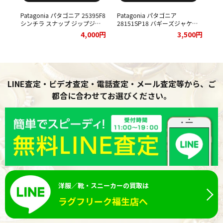
Patagonia パタゴニア 25395F8
Patagonia パタゴニア
Pa
ジャ
シンチラ スナップ ジップジャ
28151SP18 バギーズジャケッ
F9
せ
ケット 企業ロゴ をお買取りさ
ト をお買取りさせていただきま
ス
00円
4,000円
3,500円
せていただきました。
した。
お
た
LINE査定・ビデオ査定・電話査定・メール査定等から、ご
都合に合わせてお選びください。
洋服／靴・スニーカーの買取は
ラグフリーク福生店へ