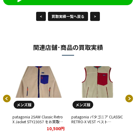
<
買取実績一覧へ戻る
>
関連店舗･商品の買取実績
メンズ服
メンズ服
ット
patagonia 25AW Classic Retro
patagonia パタゴニア CLASSIC
pa
X Jacket STY23057 をお買取り
RETRO-X VEST ベスト
ス
00円
させていただきました。
23047FA13 アイボリーをお買取
イ
10,500円
りさせていただきました。
い