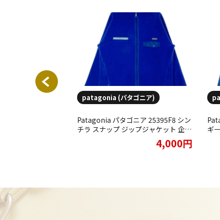
パタゴニア)
patagonia (パタゴニア)
p
ゴニア 25700FA12
Patagonia パタゴニア 25395F8 シン
Pa
ジャケット レッド を
チラ スナップ ジップジャケット 企業
ギ
いただきました。
ロゴ をお買取りさせていただきまし
い
6,000円
4,000円
た。