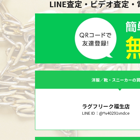
LINE査定・ビデオ査定
洋服／靴・スニーカーの
ラグフリーク福生店
LINE ID：@%40291vndce