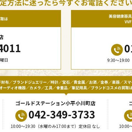
定方法に迷ったら今すぐお電話くださ
美容健康器具
買取は
VV
店
4011
0
水曜日
9:30〜19:
ド財布／ブランドジュエリー／時計／宝石／貴金属／お酒／金券／楽器／スマ
オーディオ機器／カメラ／工具／骨董品／筆記用具／ブランドコスメの買取
ゴールドステーション小平小川町店
042-349-3733
10:00〜19:30（水曜のみ17:00まで）定休日 なし
10:0