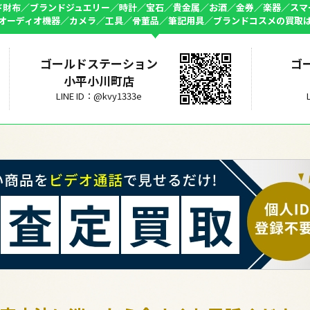
ド財布／ブランドジュエリー／時計／宝石／貴金属／お酒／金券／楽器／スマ
オーディオ機器／カメラ／工具／骨董品／筆記用具／ブランドコスメの買取
ゴールドステーション
ゴ
小平小川町店
LINE ID：@kvy1333e