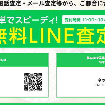
・電話査定・メール査定等から、ご都合
美容健康器具
買取は
VV
ネ
LINE 