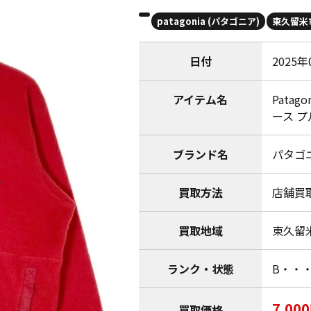
patagonia (パタゴニア)
東久留米
日付
2025年
アイテム名
Patag
ース 
ブランド名
パタゴニア
買取方法
店舗買
買取地域
東久留
ランク・状態
B・・
7,00
買取価格