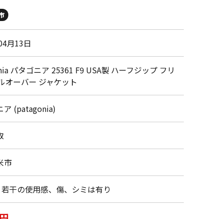
市
04月13日
onia パタゴニア 25361 F9 USA製 ハーフジップ フリ
プルオーバー ジャケット
 (patagonia)
取
米市
・若干の使用感、傷、シミは有り
0円