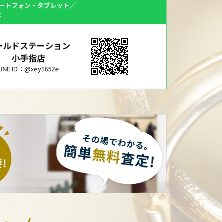
ートフォン・タブレット／
は
ールドステーション
小手指店
LINE ID：@xey1652e