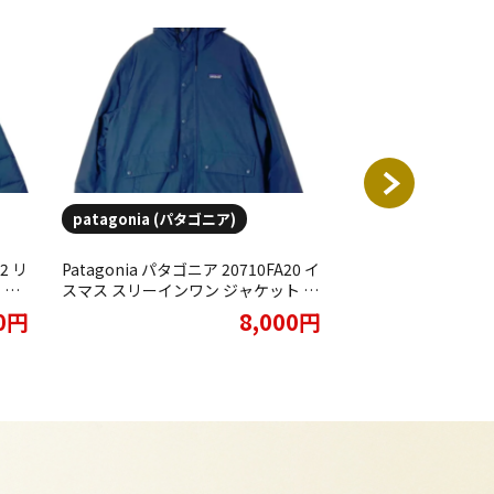
patagonia (パタゴニア)
patagonia (パタ
2 リ
Patagonia パタゴニア 20710FA20 イ
Patagonia パタゴニ
 ジ
スマス スリーインワン ジャケット ネ
ン セーター ジャケ
買取
イビー をお買取りさせていただきま
買取りさせていただ
00円
8,000円
した。