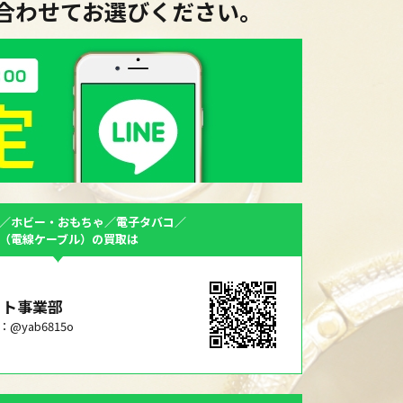
に合わせてお選びください。
／ホビー・おもちゃ／電子タバコ／
F（電線ケーブル）の買取は
ット事業部
ID：@yab6815o