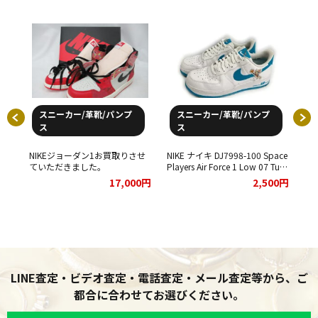
スニーカー/革靴/パンプ
スニーカー/革靴/パンプ
ス
ス
お買取
NIKEジョーダン1お買取りさせ
NIKE ナイキ DJ7998-100 Space
ていただきました。
Players Air Force 1 Low 07 Tune
Squad エアフォース1 スニーカ
NI
00円
17,000円
2,500円
ー ホワイトをお買取りさせてい
Jor
ただきました。
ー
て
LINE査定・ビデオ査定・電話査定・メール査定等から、ご
都合に合わせてお選びください。