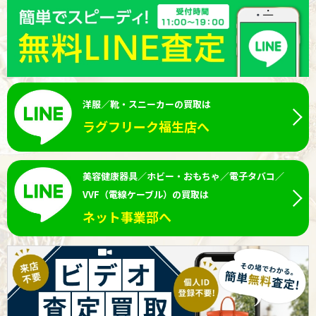
洋服／靴・スニーカーの買取は
ラグフリーク福生店へ
美容健康器具／ホビー・おもちゃ／電子タバコ／
VVF（電線ケーブル）の買取は
ネット事業部へ