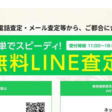
・電話査定・メール査定等から、ご都合
美容健康器具
買取は
VV
ネ