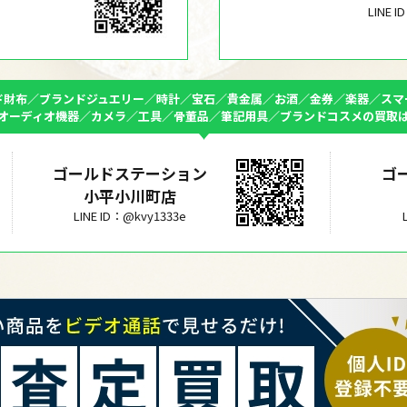
LINE 
ド財布／ブランドジュエリー／時計／宝石／貴金属／お酒／金券／楽器／スマ
オーディオ機器／カメラ／工具／骨董品／筆記用具／ブランドコスメの買取
ゴールドステーション
ゴ
小平小川町店
LINE ID：@kvy1333e