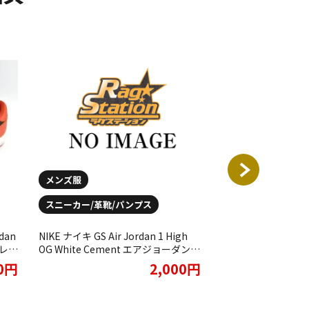
メンズ服
スニーカー/革靴/
スニーカー/革靴/パンプス
NIKE ナイキ スニーカ
1 MID エア ジョー
dan
NIKE ナイキ GS Air Jordan 1 High
BRED ブレッド 554
オレン
OG White Cement エアジョーダン1
をお買取りさせてい
し
ハイ スニーカー ホワイトをお買取り
00円
2,000円
させていただきました。