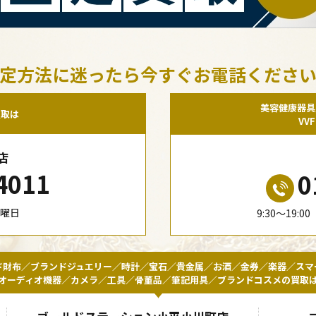
定方法に迷ったら今すぐお電話くださ
美容健康器具
買取は
VV
店
4011
0
水曜日
9:30〜19:
ド財布／ブランドジュエリー／時計／宝石／貴金属／お酒／金券／楽器／スマ
オーディオ機器／カメラ／工具／骨董品／筆記用具／ブランドコスメの買取