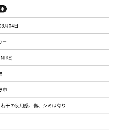
野市
08月04日
カー
NIKE)
取
野市
・若干の使用感、傷、シミは有り