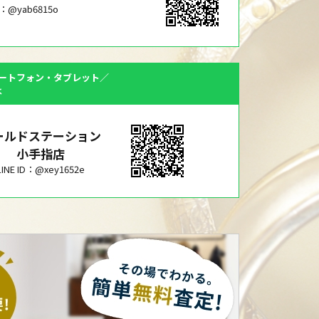
ID：@yab6815o
ートフォン・タブレット／
は
ールドステーション
小手指店
LINE ID：@xey1652e