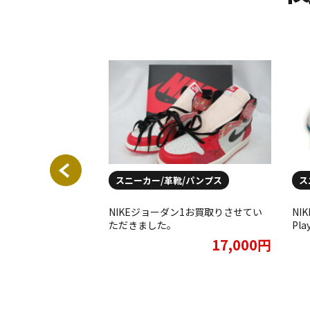
/パンプス
スニーカー/革靴/パンプス
ス
DAN 1 MID お買取りさ
NIKEジョーダン1お買取りさせてい
NIK
^)
ただきました。
Pla
Sq
3,000円
17,000円
ワ
し