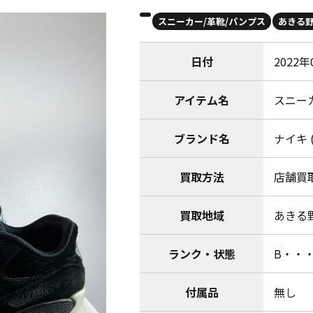
スニーカー/革靴/パンプス
あきる
日付
2022年
アイテム名
スニー
ブランド名
ナイキ (
買取方法
店舗買
買取地域
あきる
ランク・状態
B・・
付属品
無し