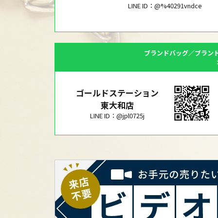
LINE ID：@%40291vndce
ブランドバッグ／ブラン
ゴールドステーション
東大和店
LINE ID：@jpl0725j