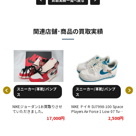
<
買取実績一覧へ戻る
>
関連店舗･商品の買取実績
スニーカー/革靴/パンプ
スニーカー/革靴/パンプ
ス
ス
NIKEジョーダン1お買取りさせ
NIKE ナイキ DJ7998-100 Space
ンを
ていただきました。
Players Air Force 1 Low 07 Tune
した
Squad エアフォース1 スニーカ
NI
00円
17,000円
2,500円
ー ホワイトをお買取りさせてい
Jor
ただきました。
ー
て