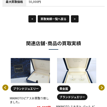
最大買取価格
50,000円
<
買取実績一覧へ戻る
>
関連店舗･商品の買取実績
ブランドジュエリー
貴金属
ブランドジュエリー
MIKIMOTOピアスお買取り致し
ました。
ク
MIKIMOTO ミキモト パール ピ
MI