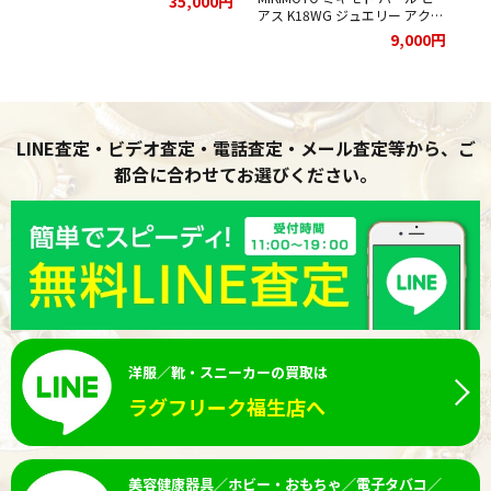
35,000円
した
アス K18WG ジュエリー アクセ
ー
サリーをお買取りさせて頂きま
モ
00円
9,000円
した★
ま
LINE査定・ビデオ査定・電話査定・メール査定等から、ご
都合に合わせてお選びください。
洋服／靴・スニーカーの買取は
ラグフリーク福生店へ
美容健康器具／ホビー・おもちゃ／電子タバコ／