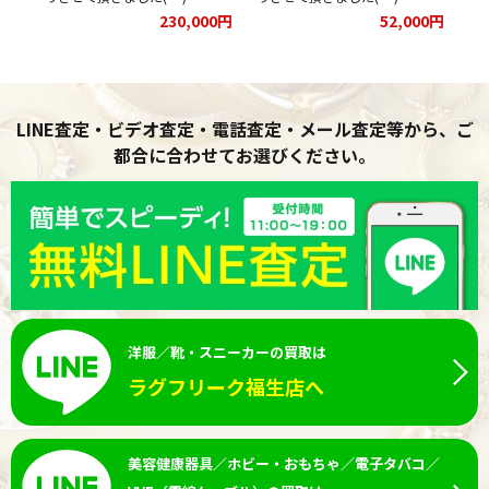
00円
230,000円
52,000円
LINE査定・ビデオ査定・電話査定・メール査定等から、ご
都合に合わせてお選びください。
洋服／靴・スニーカーの買取は
ラグフリーク福生店へ
美容健康器具／ホビー・おもちゃ／電子タバコ／