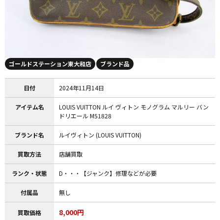
ゴールドステーション東大和店
ブランド品
日付
2024年11月14日
アイテム名
LOUIS VUITTON ルイ ヴィトン モノグラム マルリー バン
ドリエール M51828
ブランド名
ルイヴィトン (LOUIS VUITTON)
買取方法
店舗買取
ランク・状態
D・・・【ジャンク】修理などが必要
付属品
無し
8,000円
買取価格