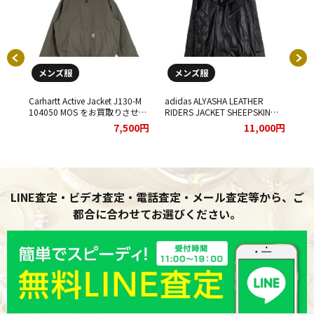
メンズ服
メンズ服
ning
Carhartt Active Jacket J130-M
adidas ALYASHA LEATHER
00
38 を
104050 MOS をお買取りさせて
RIDERS JACKET SHEEPSKIN
袖
し
いただきました。
E75732 をお買取りさせていた
せ
00円
7,500円
11,000円
だきました。
LINE査定・ビデオ査定・電話査定・メール査定等から、ご
都合に合わせてお選びください。