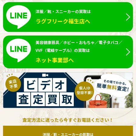
洋服／靴・スニーカーの買取は
ラグフリーク福生店へ
美容健康器具／ホビー・おもちゃ／電子タバコ／
VVF（電線ケーブル）の買取は
ネット事業部へ
査定方法に迷ったら今すぐお電話ください！
洋服／靴・スニーカーの買取は