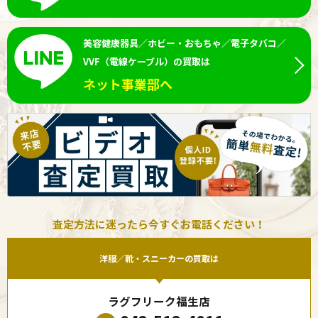
美容健康器具／ホビー・おもちゃ／電子タバコ／
VVF（電線ケーブル）の買取は
ネット事業部へ
査定方法に迷ったら今すぐお電話ください！
洋服／靴・スニーカーの買取は
ラグフリーク福生店