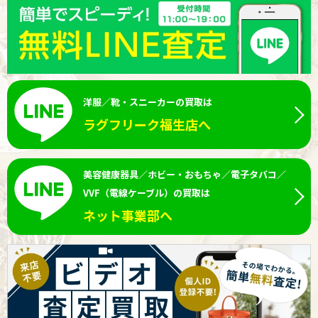
洋服／靴・スニーカーの買取は
ラグフリーク福生店へ
美容健康器具／ホビー・おもちゃ／電子タバコ／
VVF（電線ケーブル）の買取は
ネット事業部へ