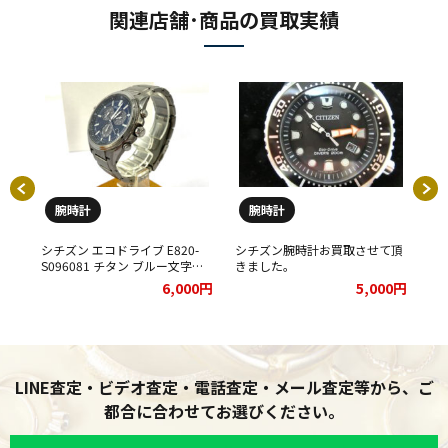
関連店舗･商品の買取実績
腕時計
腕時計
イブ
シチズン エコドライブ E820-
シチズン腕時計お買取させて頂
★C
 腕
S096081 チタン ブルー文字盤
きました。
ウ
まし
クロノグラフ デイト メンズ 腕
取
00円
6,000円
5,000円
時計をお買取りさせて頂きまし
た。
LINE査定・ビデオ査定・電話査定・メール査定等から、ご
都合に合わせてお選びください。