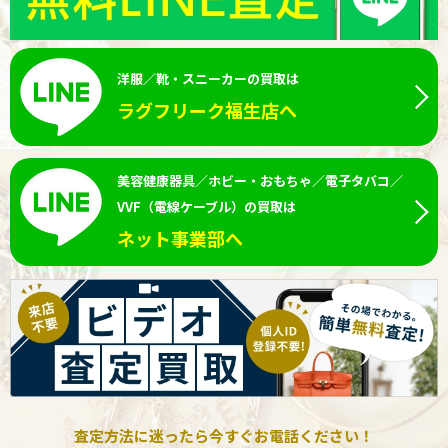
洋服／靴・スニーカーの買取は
ラグフリーク福生店へ
美容健康器具／ホビー・おもちゃ／電子タバコ／
VVF（電線ケーブル）の買取は
ネット事業部へ
査定方法に迷ったら今すぐお電話ください！