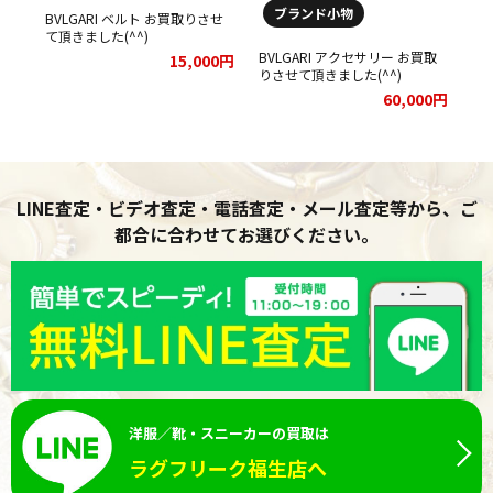
ブランド小物
BVLGARI ベルト お買取りさせ
00円
て頂きました(^^)
BVLGARI アクセサリー お買取
15,000円
りさせて頂きました(^^)
60,000円
LINE査定・ビデオ査定・電話査定・メール査定等から、ご
都合に合わせてお選びください。
洋服／靴・スニーカーの買取は
ラグフリーク福生店へ