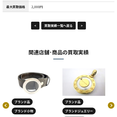
最大買取価格
2,000円
<
買取実績一覧へ戻る
>
関連店舗･商品の買取実績
ブランド品
ブランド品
ブランド小物
ブランドジュエリー
て
ブ
頂き