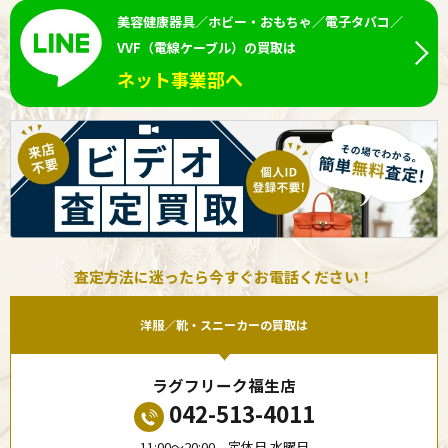
美容健康器具／ホビー・おもちゃ／電子タバコ／
VVF（電線ケーブル）の買取は
ネット事業部へ
査定方法に迷ったら今すぐお電話ください！
洋服／靴・スニーカーの買取は
ラグフリーク福生店
042-513-4011
11:00〜20:00 定休日 水曜日