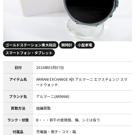
ゴールドステーション東大和店
腕時計
小型家電
スマートフォン・タブレット
日付
2024年03月07日
アイテム名
ARMANI EXCHANGE A|X アルマーニ エクスチェンジ スマ
ートウォッチ
ブランド名
アルマーニ(ARMANI)
買取方法
店舗買取
ランク・状態
B・・・若干の使用感、傷、シミは有り
付属品
充電器・冊子・コマ・箱