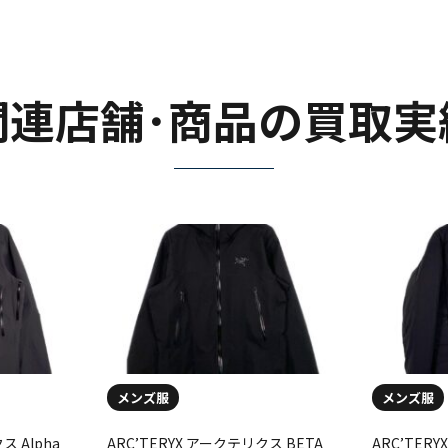
関連店舗･商品の買取実
メンズ服
メンズ服
ス Alpha
ARC’TERYX アークテリクス BETA
ARC’TER