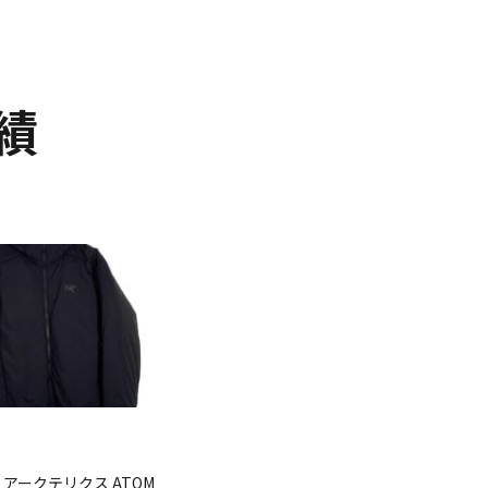
績
YX アークテリクス ATOM