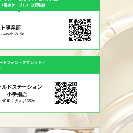
F（電線ケーブル）の買取は
ット事業部
ID：@yab6815o
ートフォン・タブレット／
は
ールドステーション
小手指店
LINE ID：@xey1652e