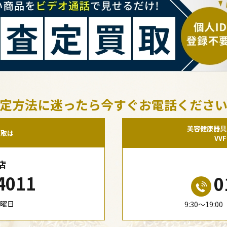
定方法に迷ったら今すぐお電話くださ
美容健康器具
買取は
VV
店
4011
0
水曜日
9:30〜19: