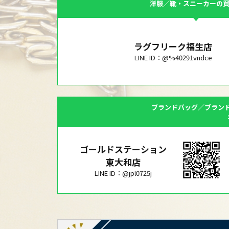
洋服／靴・スニーカーの
ラグフリーク福生店
LINE ID：@%40291vndce
ブランドバッグ／ブラン
ゴールドステーション
東大和店
LINE ID：@jpl0725j