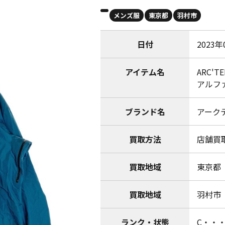
メンズ服
東京都
羽村市
日付
2023年
アイテム名
ARC'T
アルファL
ブランド名
アークテリ
買取方法
店舗買
買取地域
東京都
買取地域
羽村市
ランク・状態
C・・