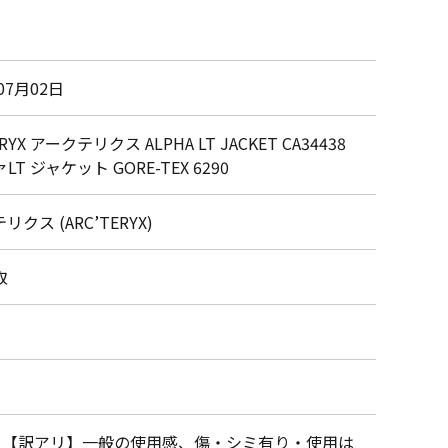
07月02日
ERYX アークテリクス ALPHA LT JACKET CA34438
T ジャケット GORE-TEX 6290
クス (ARC’TERYX)
取
・【訳アリ】一般の使用感、傷・シミ有り・使用は