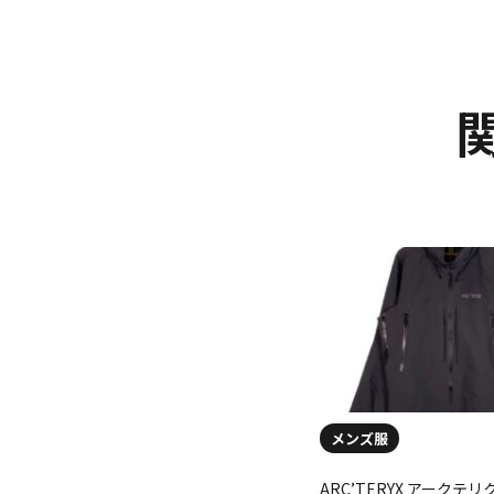
メンズ服
ARC’TERYX アークテリク