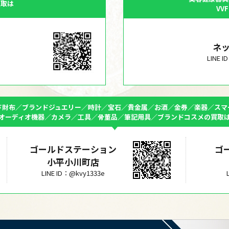
買取は
VV
ネ
LINE 
ド財布／ブランドジュエリー／時計／宝石／貴金属／お酒／金券／楽器／スマ
オーディオ機器／カメラ／工具／骨董品／筆記用具／ブランドコスメの買取
ゴールドステーション
ゴ
小平小川町店
LINE ID：@kvy1333e