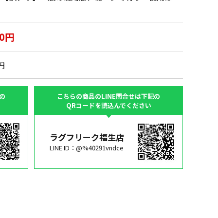
00円
0円
の
こちらの商品のLINE問合せは下記の
QRコードを読込んでください
ラグフリーク福生店
LINE ID：@%40291vndce