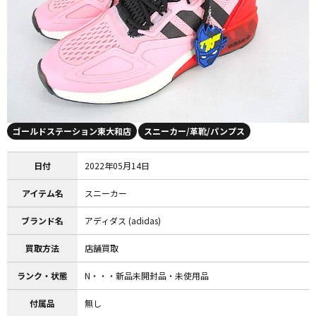
ゴールドステーション東大和店
スニーカー/革靴/パンプス
日付
2022年05月14日
アイテム名
スニーカー
ブランド名
アディダス (adidas)
買取方法
店舗買取
ランク・状態
N・・・新品未開封品・未使用品
付属品
無し