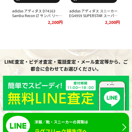
adidas アディダス D74163
adidas アディダス スニーカー
ィ
Samba Recon LT サンバ リーコ
EG4959 SUPERSTAR スーパー
チョ
ン スニーカー をお買取りさせ
スター ブラックをお買取りさせ
ad
00円
2,200円
2,200円
ュ
ていただきました。
ていただきました。
B7
せて
ッ
ま
LINE査定・ビデオ査定・電話査定・メール査定等から、ご
都合に合わせてお選びください。
洋服／靴・スニーカーの買取は
ラグフリーク福生店へ