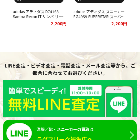
adidas アディダス D74163
adidas アディダス スニーカー
ィ
Samba Recon LT サンバ リーコ
EG4959 SUPERSTAR スーパー
チョ
ン スニーカー をお買取りさせ
スター ブラックをお買取りさせ
ad
00円
2,200円
2,200円
ュ
ていただきました。
ていただきました。
B7
せて
ッ
ま
LINE査定・ビデオ査定・電話査定・メール査定等から、ご
都合に合わせてお選びください。
洋服／靴・スニーカーの買取は
ラグフリーク福生店へ