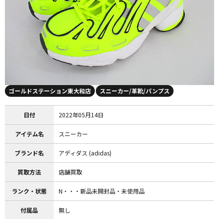
ゴールドステーション東大和店
スニーカー/革靴/パンプス
日付
2022年05月14日
アイテム名
スニーカー
ブランド名
アディダス (adidas)
買取方法
店舗買取
ランク・状態
N・・・新品未開封品・未使用品
付属品
無し