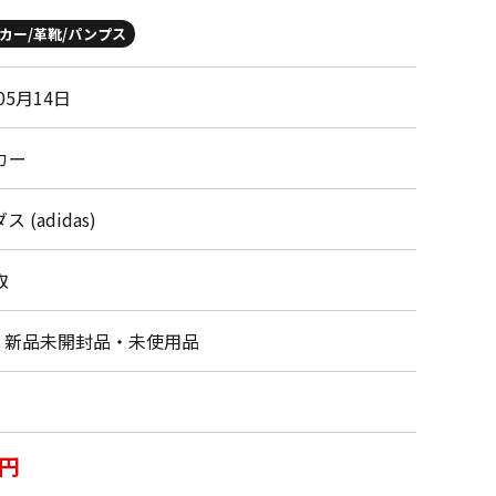
カー/革靴/パンプス
05月14日
カー
 (adidas)
取
・新品未開封品・未使用品
0円