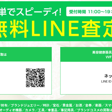
美容健康器具
買取は
VV
ネ
LINE 
ド財布／ブランドジュエリー／時計／宝石／貴金属／お酒／金券／楽器／スマ
オーディオ機器／カメラ／工具／骨董品／筆記用具／ブランドコスメの買取