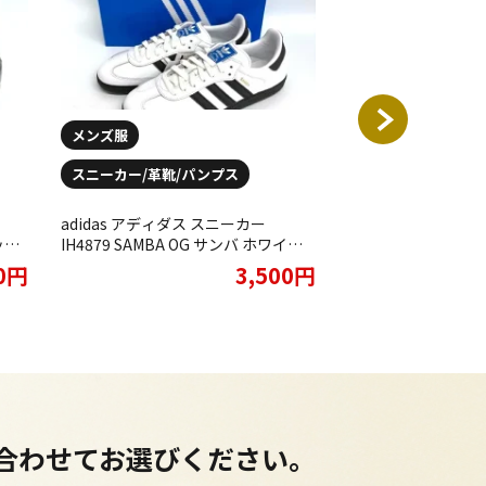
メンズ服
スニーカー/革靴/
スニーカー/革靴/パンプス
adidas アディダス 2
MADE ヒューマンメイ
adidas アディダス スニーカー
PURE GX5203 Si
ック
IH4879 SAMBA OG サンバ ホワイト
りさせていただきま
た。
をお買取りさせていただきました。
00円
3,500円
に合わせてお選びください。