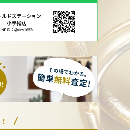
ールドステーション
小手指店
LINE ID：@xey1652e
い！