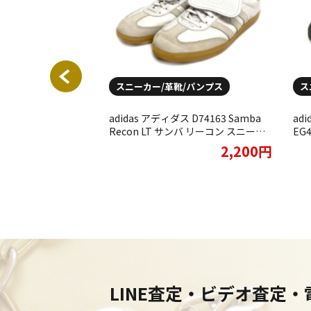
/パンプス
スニーカー/革靴/パンプス
ス
ls WOMENS WMNS
adidas アディダス D74163 Samba
ad
ディ R1 “Tie
Recon LT サンバ リーコン スニーカ
EG
ral” チョークコーラル
ー をお買取りさせていただきまし
ー
1,200円
2,200円
ズ 25.5cmをお買
た。
き
ました★
LINE査定・ビデオ査定