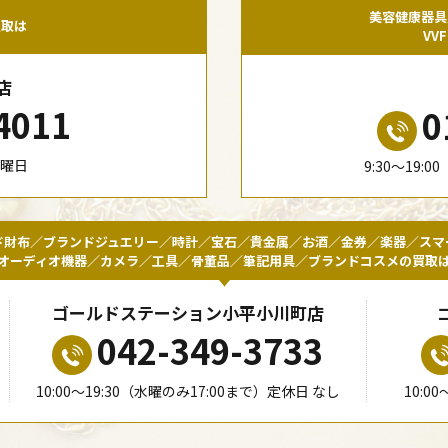
美容健康器具
買取は
VV
店
4011
0
水曜日
9:30〜19:
ド財布／ブランドジュエリー／時計／宝石／貴金属／お酒／金券／楽器／スマ
オーディオ機器／カメラ／工具／骨董品／筆記用具／ブランドコスメの買取
ゴールドステーション小平小川町店
042-349-3733
10:00〜19:30（水曜のみ17:00まで）定休日 なし
10:0