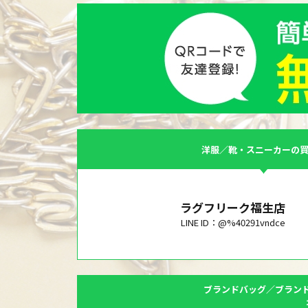
洋服／靴・スニーカーの
ラグフリーク福生店
LINE ID：@%40291vndce
ブランドバッグ／ブラン