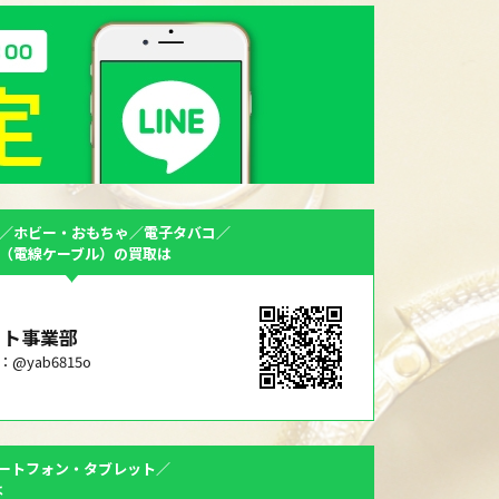
／ホビー・おもちゃ／電子タバコ／
F（電線ケーブル）の買取は
ット事業部
ID：@yab6815o
ートフォン・タブレット／
は