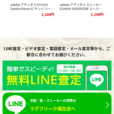
ィダス
adidas アディダス D74163
adidas アディダス スニーカー
シ
Samba Recon LT サンバ リーコ
EG4959 SUPERSTAR スーパー
をお
ン スニーカー をお買取りさせ
スター ブラックをお買取りさせ
ad
00円
2,200円
2,200円
ていただきました。
ていただきました。
B7
ッ
ま
LINE査定・ビデオ査定・電話査定・メール査定等から、ご
都合に合わせてお選びください。
洋服／靴・スニーカーの買取は
ラグフリーク福生店へ