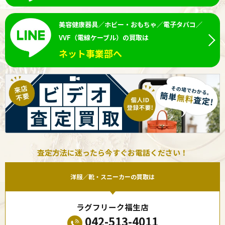
美容健康器具／ホビー・おもちゃ／電子タバコ／
VVF（電線ケーブル）の買取は
ネット事業部へ
査定方法に迷ったら今すぐお電話ください！
洋服／靴・スニーカーの買取は
ラグフリーク福生店
042-513-4011