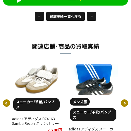
<
買取実績一覧へ戻る
>
関連店舗･商品の買取実績
スニーカー/革靴/パンプ
メンズ服
ス
スニーカー/革靴/パンプ
ス
ィダス
adidas アディダス D74163
シ
Samba Recon LT サンバ リーコ
をお
ン スニーカー をお買取りさせ
adidas アディダス スニーカー
ad
00円
2,200円