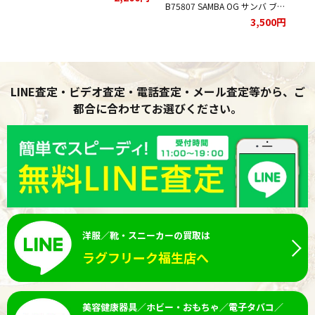
ていただきました。
B75807 SAMBA OG サンバ ブラ
IH
ックをお買取りさせていただき
イ
3,500円
ました。
ま
LINE査定・ビデオ査定・電話査定・メール査定等から、ご
都合に合わせてお選びください。
洋服／靴・スニーカーの買取は
ラグフリーク福生店へ
美容健康器具／ホビー・おもちゃ／電子タバコ／