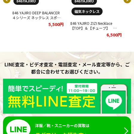
846YAJIRO
846YAJIRO
磁気ネックレス
ック
846 YAJIRO DEEP BALANCER
４シリーズ ネックレス スポー
Mサ
ツネックレス GOLD
846 YAJIRO ZIZI Necklace
84
00円
5,500円
だき
TITA22【PINK】50cm Lサイズ
【TOP】＆【チューブ】
レッ
をお買取りさせていただきまし
DEEP BALANCER 【イニシャル
【C
6,500円
た！
D】 【チューブサイズ 46cm】
お
お買取りさせていただきまし
た
た！！
LINE査定・ビデオ査定・電話査定・メール査定等から、ご
都合に合わせてお選びください。
洋服／靴・スニーカーの買取は