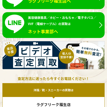
ラグフリーク福生店へ
美容健康器具／ホビー・おもちゃ／電子タバコ／
VVF（電線ケーブル）の買取は
ネット事業部へ
査定方法に迷ったら今すぐお電話ください！
洋服／靴・スニーカーの買取は
ラグフリーク福生店