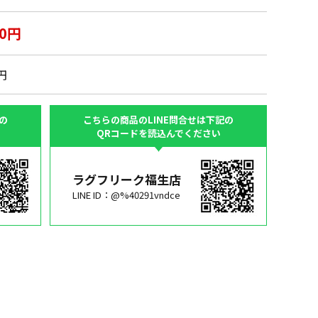
00円
0円
の
こちらの商品のLINE問合せは下記の
QRコードを読込んでください
ラグフリーク福生店
LINE ID：@%40291vndce