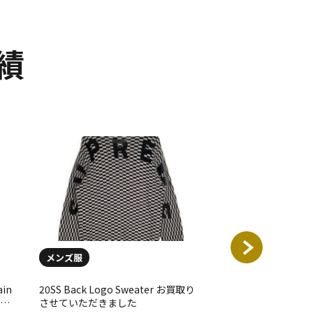
績
メンズ服
メンズ服
ain
20SS Back Logo Sweater お買取り
12SS Kate Moss
まし
させていただきました
いただきました