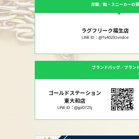
洋服／靴・スニーカーの
ラグフリーク福生店
LINE ID：@%40291vndce
ブランドバッグ／ブラン
ゴールドステーション
東大和店
LINE ID：@jpl0725j