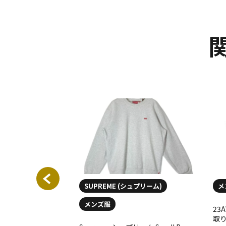
SUPREME (シュプリーム)
メ
メンズ服
リーム × NIKE ナ
23A
 18SS NBA Teams
取