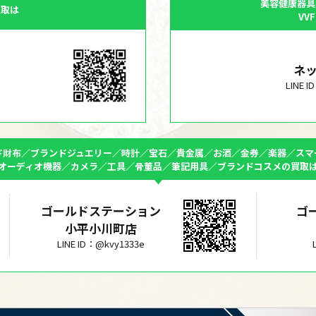
美容健康器具
買取は
VV
ネ
LINE 
ド財布／ブランドジュエリー／時計／宝石／貴金属／お酒／金券／楽器／スマ
オーディオ機器／カメラ／工具／骨董品／筆記用具／ブランドコスメの買取
ゴールドステーション
ゴ
小平小川町店
LINE ID：@kvy1333e