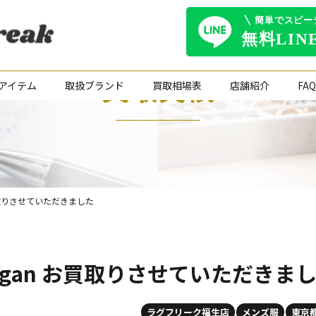
買取実績
アイテム
取扱ブランド
買取相場表
店舗紹介
FAQ
an お買取りさせていただきました
 Cardigan お買取りさせていただきま
ラグフリーク福生店
メンズ服
東京