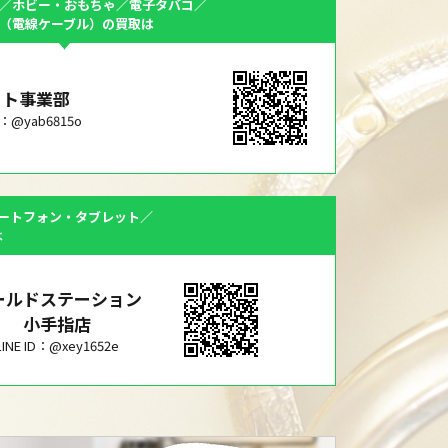
／ホビー・おもちゃ／電子タバコ／
F（電線ケーブル）の買取は
ット事業部
ID：@yab6815o
ートフォン・タブレット／
は
ールドステーション
小手指店
LINE ID：@xey1652e