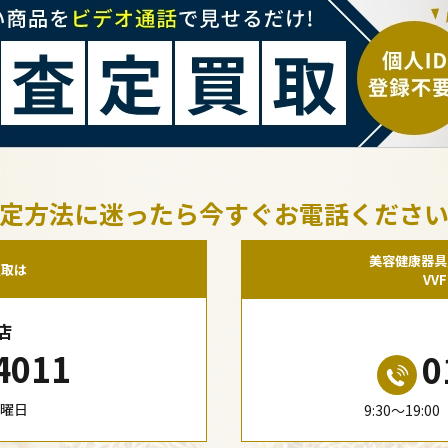
定方法に迷ったら今すぐお電話くださ
美容健康器具
買取は
VV
店
4011
0
水曜日
9:30〜19: