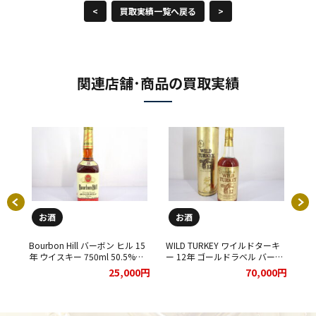
<
買取実績一覧へ戻る
>
関連店舗･商品の買取実績
お酒
お酒
 ブ
Bourbon Hill バーボン ヒル 15
WILD TURKEY ワイルドターキ
森
ン
年 ウイスキー 750ml 50.5%を
ー 12年 ゴールドラベル バーボ
て
た。
お買取りさせて頂きました★
ン ウイスキー 750ml 50.5％ を
00円
25,000円
70,000円
お買取りさせて頂きました★