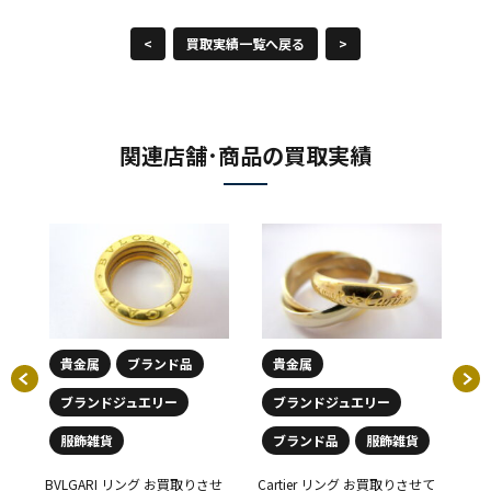
<
買取実績一覧へ戻る
>
関連店舗･商品の買取実績
貴金属
ブランド品
貴金属
ブランドジュエリー
ブランドジュエリー
金貨
天
りさ
貨
服飾雑貨
ブランド品
服飾雑貨
さ
00円
BVLGARI リング お買取りさせ
Cartier リング お買取りさせて