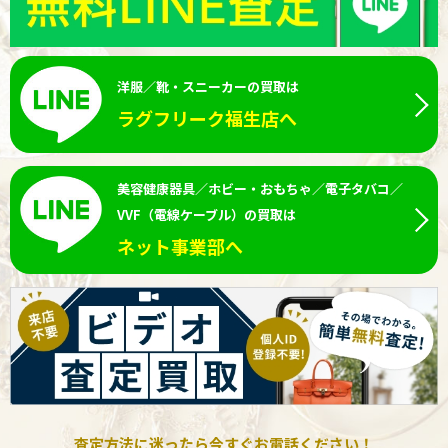
洋服／靴・スニーカーの買取は
ラグフリーク福生店へ
美容健康器具／ホビー・おもちゃ／電子タバコ／
VVF（電線ケーブル）の買取は
ネット事業部へ
査定方法に迷ったら今すぐお電話ください！