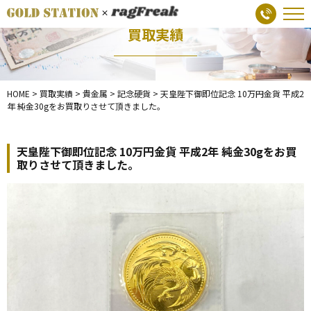
買取実績
HOME
>
買取実績
>
貴金属
>
記念硬貨
>
天皇陛下御即位記念 10万円金貨 平成2
年 純金30gをお買取りさせて頂きました。
天皇陛下御即位記念 10万円金貨 平成2年 純金30gをお買
取りさせて頂きました。