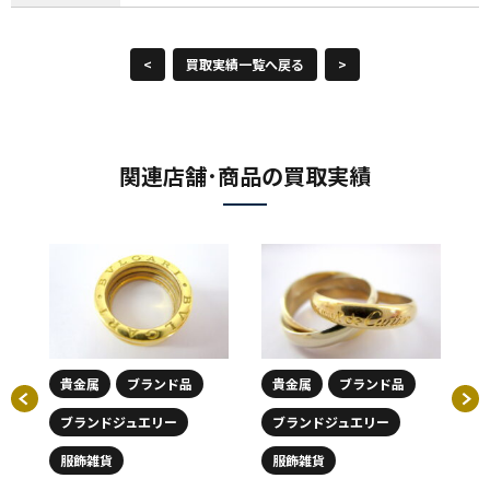
<
買取実績一覧へ戻る
>
関連店舗･商品の買取実績
貴金属
ブランド品
貴金属
ブランド品
ブランドジュエリー
ブランドジュエリー
万
天
ター
円
服飾雑貨
服飾雑貨
取り
さ
00円