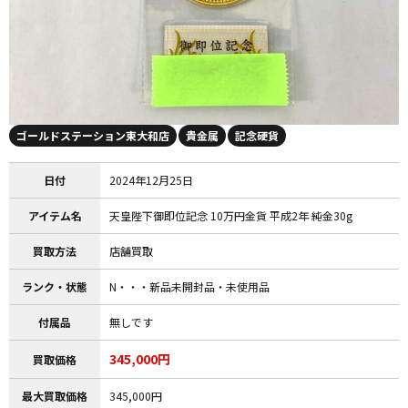
ゴールドステーション東大和店
貴金属
記念硬貨
日付
2024年12月25日
アイテム名
天皇陛下御即位記念 10万円金貨 平成2年 純金30g
買取方法
店舗買取
ランク・状態
N・・・新品未開封品・未使用品
付属品
無しです
345,000円
買取価格
最大買取価格
345,000円