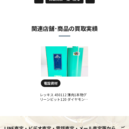
関連店舗･商品の買取実績
電設資材
レッキス 450112 薄肉1本物グ
リーンビット120 ダイヤモンド
コアビット Aロット薄肉1本物
グリーンビット250Lをお買取り
させていただきました！
LINE査定・ビデオ査定・電話査定・メール査定等から、ご