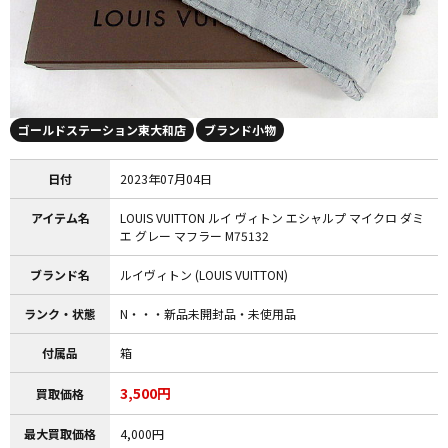
ゴールドステーション東大和店
ブランド小物
日付
2023年07月04日
アイテム名
LOUIS VUITTON ルイ ヴィトン エシャルプ マイクロ ダミ
エ グレー マフラー M75132
ブランド名
ルイヴィトン (LOUIS VUITTON)
ランク・状態
N・・・新品未開封品・未使用品
付属品
箱
3,500円
買取価格
最大買取価格
4,000円