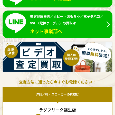
美容健康器具／ホビー・おもちゃ／電子タバコ／
VVF（電線ケーブル）の買取は
ネット事業部へ
査定方法に迷ったら今すぐお電話ください！
洋服／靴・スニーカーの買取は
ラグフリーク福生店