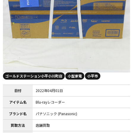
ゴールドステーション小平小川町店
小型家電
小平市
日付
2022年04月01日
アイテム名
Blu-rayレコーダー
ブランド名
パナソニック (Panasonic)
買取方法
店舗買取