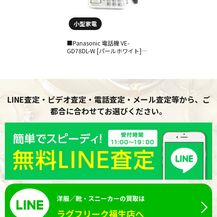
小型家電
■Panasonic 電話機 VE-
GD78DL-W [パールホワイト]
【子機１台つき】【中古】をお
買取りさせていただきました。
LINE査定・ビデオ査定・電話査定・メール査定等から、ご
都合に合わせてお選びください。
洋服／靴・スニーカーの買取は
ラグフリーク福生店へ