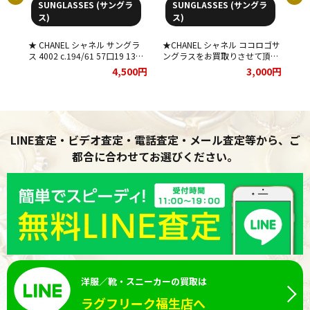
SUNGLASSES (サングラ
SUNGLASSES (サングラ
ス)
ス)
取致
★ CHANEL シャネル サングラ
★CHANEL シャネル ココロゴサ
シ
ス 4002 c.194/61 57口19 130
ングラスをお買取りさせて頂き
し
をお買取りしました★
ました★
00円
4,500円
3,000円
LINE査定・ビデオ査定・電話査定・メール査定等から、ご
都合に合わせてお選びください。
洋服／靴・スニーカーの買取は
ラグフリーク福生店へ