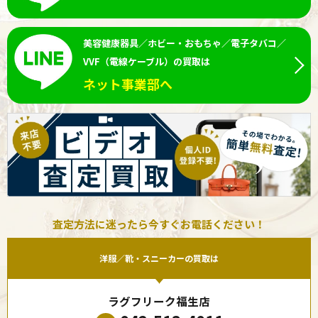
美容健康器具／ホビー・おもちゃ／電子タバコ／
VVF（電線ケーブル）の買取は
ネット事業部へ
査定方法に迷ったら今すぐお電話ください！
洋服／靴・スニーカーの買取は
ラグフリーク福生店