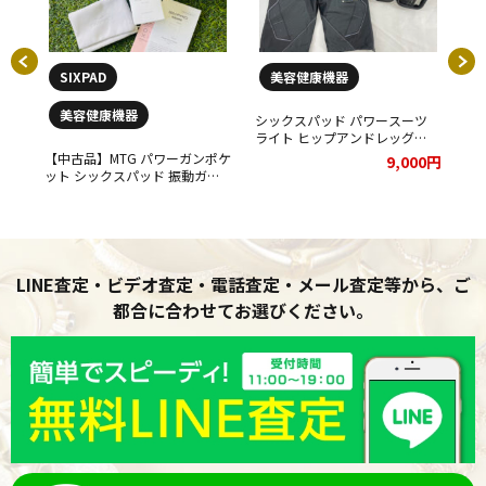
SIXPAD
美容健康機器
美容健康機器
 S
シックスパッド パワースーツ
シ
頂き
ライト ヒップアンドレッグ
ブズ
SIXPAD Powersuit Lite Hip&Leg
お
【中古品】MTG パワーガンポケ
00円
9,000円
お買取りさせていただきまし
た
ット シックスパッド 振動ガン
た！
マッサージガン Power Gun
Pocket SIX PADお買取りさせて
いただきました。
LINE査定・ビデオ査定・電話査定・メール査定等から、ご
都合に合わせてお選びください。