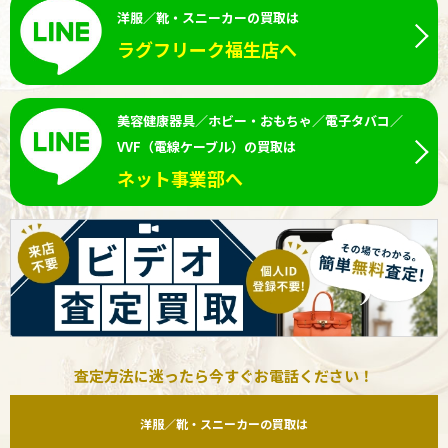
洋服／靴・スニーカーの買取は
ラグフリーク福生店へ
美容健康器具／ホビー・おもちゃ／電子タバコ／
VVF（電線ケーブル）の買取は
ネット事業部へ
査定方法に迷ったら今すぐお電話ください！
洋服／靴・スニーカーの買取は