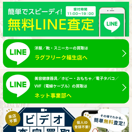
洋服／靴・スニーカーの買取は
ラグフリーク福生店へ
美容健康器具／ホビー・おもちゃ／電子タバコ／
VVF（電線ケーブル）の買取は
ネット事業部へ