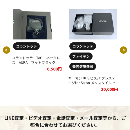
コラントッテ
コラントッテ
ファイテン
コラントッテ TAO ネックレ
■
ス AURA マットブラックを
【
美容健康機器
お買取りさせていただきまし
CH
6,500円
た。
NE
ネック
て
ッド
ヤーマン キャビスパ プレステ
00円
cm
ージfor Salon メソスタイルプ
し
レミアセットをお買取りさせて
20,000円
いただきました。
LINE査定・ビデオ査定・電話査定・メール査定等から、ご
都合に合わせてお選びください。