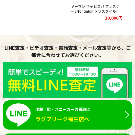
ネック
て
ッド
ヤーマン キャビスパ プレステ
00円
cm
ージfor Salon メソスタイルプ
し
レミアセットをお買取りさせて
20,000円
いただきました。
LINE査定・ビデオ査定・電話査定・メール査定等から、ご
都合に合わせてお選びください。
洋服／靴・スニーカーの買取は
ラグフリーク福生店へ