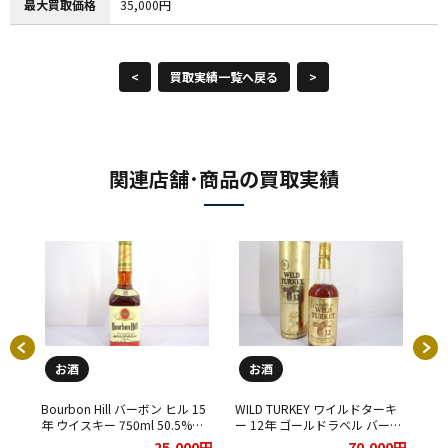
最大買取価格
35,000円
<
買取実績一覧へ戻る
>
関連店舗･商品の買取実績
お酒
お酒
ー
Bourbon Hill バーボン ヒル 15
WILD TURKEY ワイルドターキ
森
年 ウイスキー 750ml 50.5%を
ー 12年 ゴールドラベル バーボ
て
取り
お買取りさせて頂きました★
ン ウイスキー 750ml 50.5％ を
00円
25,000円
70,000円