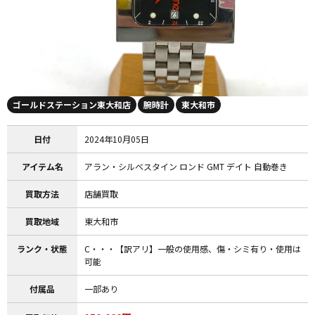
ゴールドステーション東大和店
腕時計
東大和市
日付
2024年10月05日
アイテム名
アラン・シルベスタイン ロンド GMT デイト 自動巻き
買取方法
店舗買取
買取地域
東大和市
ランク・状態
C・・・【訳アリ】一般の使用感、傷・シミ有り・使用は
可能
付属品
一部あり