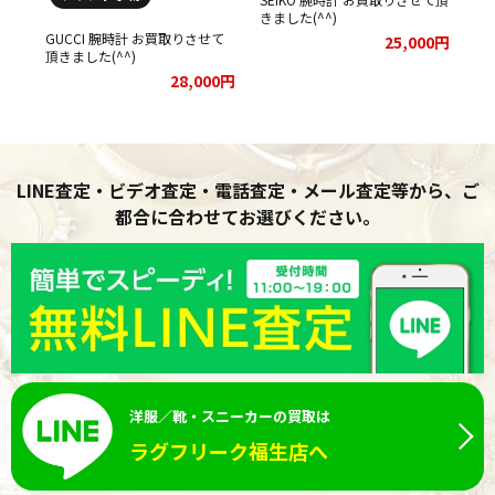
きました(^^)
取
GUCCI 腕時計 お買取りさせて
00円
25,000円
頂きました(^^)
28,000円
LINE査定・ビデオ査定・電話査定・メール査定等から、ご
都合に合わせてお選びください。
洋服／靴・スニーカーの買取は
ラグフリーク福生店へ