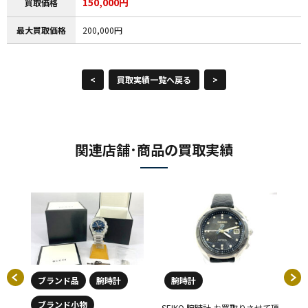
150,000円
買取価格
最大買取価格
200,000円
<
買取実績一覧へ戻る
>
関連店舗･商品の買取実績
ブランド品
腕時計
腕時計
ブランド小物
せて
SEIKO 腕時計 お買取りさせて頂
BA