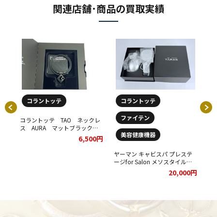
関連店舗･商品の買取実績
コラントッテ
コラントッテ
ファイテン
コラントッテ TAO ネックレ
■
ス AURA マットブラックを
【
美容健康機器
お買取りさせていただきまし
CH
6,500円
た。
NE
ネック
て
ッド
ヤーマン キャビスパ プレステ
00円
cm
ージfor Salon メソスタイルプ
し
レミアセットをお買取りさせて
20,000円
いただきました。