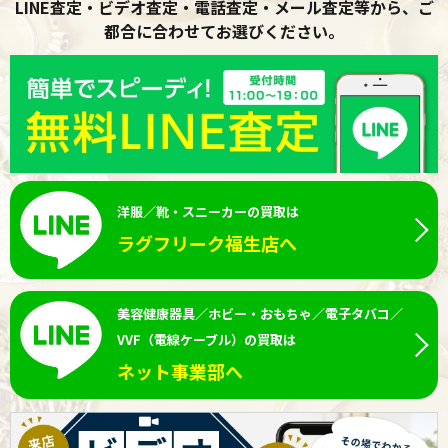
LINE査定・ビデオ査定・電話査定・メール査定等から、ご
都合に合わせてお選びください。
洋服／靴・スニーカーの買取は
ラグフリーク福生店へ
美容健康器具／ホビー・おもちゃ／電子タバコ／
VVF（電線ケーブル）の買取は
ネット事業部へ