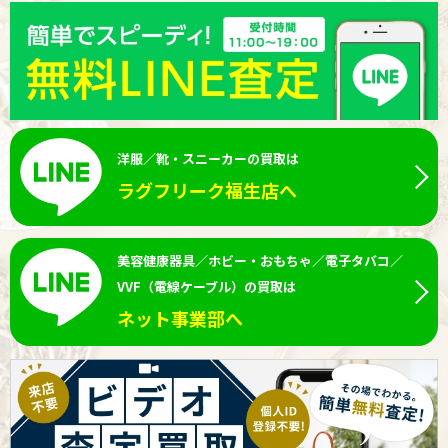
洋服／靴・スニーカーの買取は
ラグフリーク福生店へ
美容健康器具／ホビー・おもちゃ／電子タバコ／
VVF（電線ケーブル）の買取は
ネット事業部へ