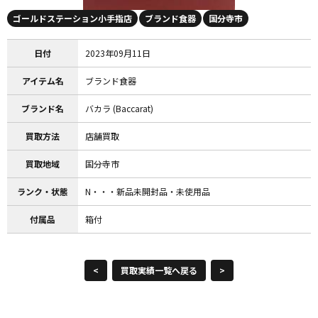
ゴールドステーション小手指店
ブランド食器
国分寺市
日付
2023年09月11日
アイテム名
ブランド食器
ブランド名
バカラ (Baccarat)
買取方法
店舗買取
買取地域
国分寺市
ランク・状態
N・・・新品未開封品・未使用品
付属品
箱付
<
買取実績一覧へ戻る
>