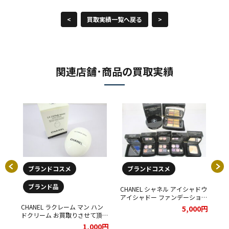
<
買取実績一覧へ戻る
>
関連店舗･商品の買取実績
ブランドコスメ
ブランドコスメ
ブランド品
し
CHANEL シャネル アイシャドウ
シ
アイシャドー ファンデーション
た
チーク メイク コスメ 化粧品を
CHANEL ラクレーム マン ハン
00円
5,000円
まとめてお買取りさせて頂きま
ドクリーム お買取りさせて頂き
した★
ました(^^)
1,000円