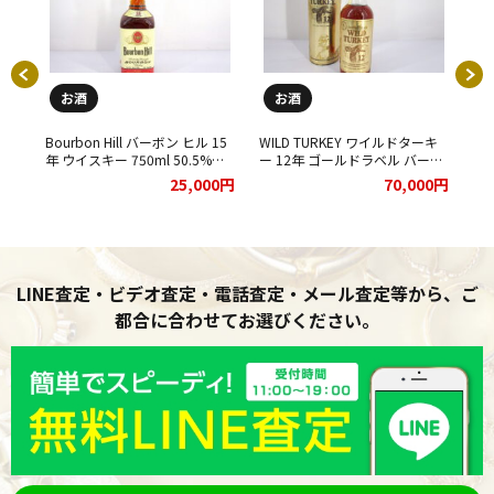
お酒
お酒
 ブ
Bourbon Hill バーボン ヒル 15
WILD TURKEY ワイルドターキ
森
ン
年 ウイスキー 750ml 50.5%を
ー 12年 ゴールドラベル バーボ
て
た。
お買取りさせて頂きました★
ン ウイスキー 750ml 50.5％ を
00円
25,000円
70,000円
お買取りさせて頂きました★
LINE査定・ビデオ査定・電話査定・メール査定等から、ご
都合に合わせてお選びください。