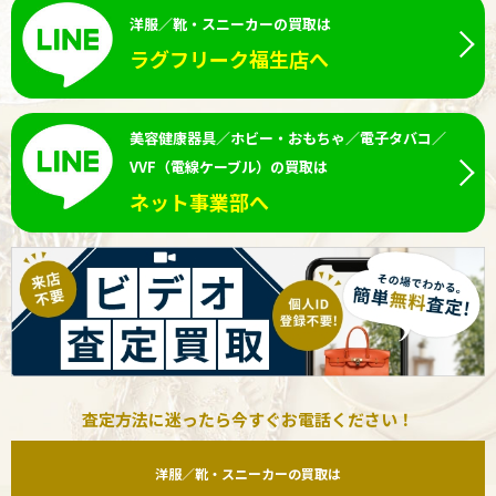
洋服／靴・スニーカーの買取は
ラグフリーク福生店へ
美容健康器具／ホビー・おもちゃ／電子タバコ／
VVF（電線ケーブル）の買取は
ネット事業部へ
査定方法に迷ったら今すぐお電話ください！
洋服／靴・スニーカーの買取は