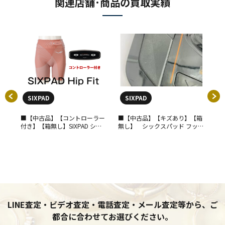
関連店舗･商品の買取実績
SIXPAD
SIXPAD
■【中古品】【コントローラー
■【中古品】【キズあり】【箱
■
付き】【箱無し】SIXPAD シッ
無し】 シックスパッド フット
し
クスパッド ヒップフィット 専
フィット ( SIXPAD Foot Fit )
ット
カバ
用コントローラー付 Hip Fit EMS
MTG TRAINING GEAR
ラ
 オー
おしり シックスパッド 美尻 キ
し
ツ ベ
00円
ズ有
取り
LINE査定・ビデオ査定・電話査定・メール査定等から、ご
都合に合わせてお選びください。