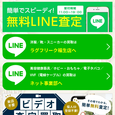
洋服／靴・スニーカーの買取は
ラグフリーク福生店へ
美容健康器具／ホビー・おもちゃ／電子タバコ／
VVF（電線ケーブル）の買取は
ネット事業部へ