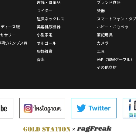
古銭・骨董品
ブランド食器
ライター
楽器
磁気ネックレス
スマートフォン・タ
レディース服
美容健康機器
ホビー・おもちゃ
クセサリー
小型家電
筆記用具
革靴/パンプス買
オルゴール
カメラ
服飾雑貨
工具
香水
VVF（電線ケーブル）
その他商材