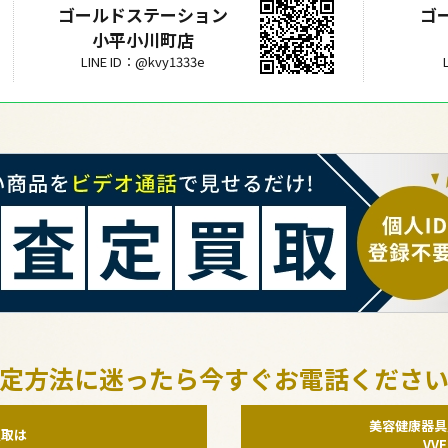
ゴールドステーション
ゴ
小平小川町店
LINE ID：@kvy1333e
定方法に迷ったら今すぐお電話くださ
美容健康器具
買取は
VV