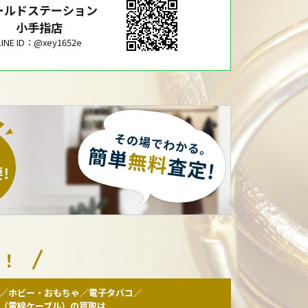
ールドステーション
小手指店
LINE ID：@xey1652e
い！
／ホビー・おもちゃ／電子タバコ／
F（電線ケーブル）の買取は