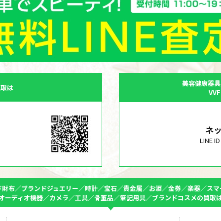
美容健康器具
買取は
VV
ネ
LINE 
ド財布／ブランドジュエリー／時計／宝石／貴金属／お酒／金券／楽器／スマ
オーディオ機器／カメラ／工具／骨董品／筆記用具／ブランドコスメの買取