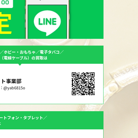
／ホビー・おもちゃ／電子タバコ／
F（電線ケーブル）の買取は
ット事業部
ID：@yab6815o
ートフォン・タブレット／
は