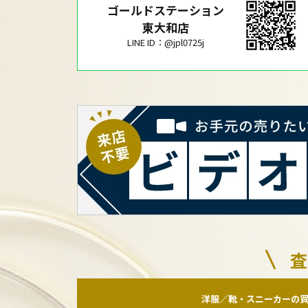
ゴールドステーション
東大和店
LINE ID：@jpl0725j
査
洋服／靴・スニーカーの