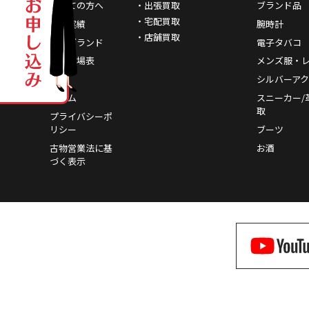
初めての方へ
・出張買取
ブランド品
・宅配買取
買取実績
腕時計
・店舗買取
取扱ブランド
電子タバコ
買取相場表
メンズ服・
FAQ
シルバーア
コラム
スニーカー/
取
プライバシーポ
リシー
ブーツ
古物営業法に基
お酒
づく表示