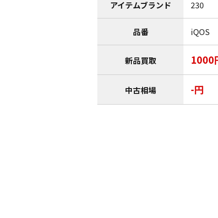
アイテムブランド
230
品番
iQOS
1000
新品買取
-円
中古相場