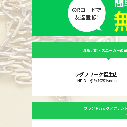
洋服／靴・スニーカーの
ラグフリーク福生店
LINE ID：@%40291vndce
ブランドバッグ／ブラン