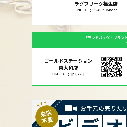
ラグフリーク福生店
LINE ID：@%40291vndce
ブランドバッグ／ブラン
ゴールドステーション
東大和店
LINE ID：@jpl0725j