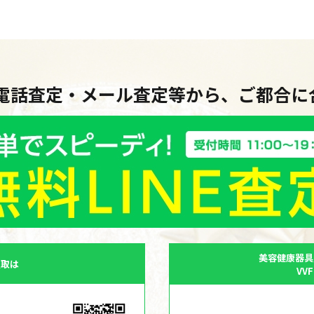
・電話査定・メール査定等から、ご都合
美容健康器具
買取は
VV