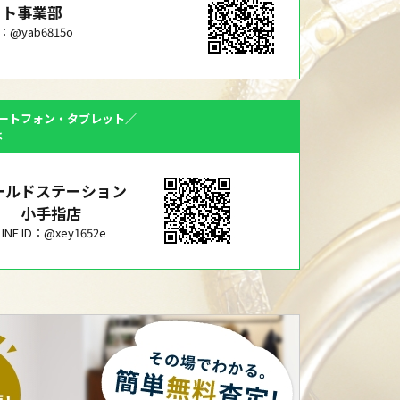
ット事業部
ID：@yab6815o
ートフォン・タブレット／
は
ールドステーション
小手指店
LINE ID：@xey1652e