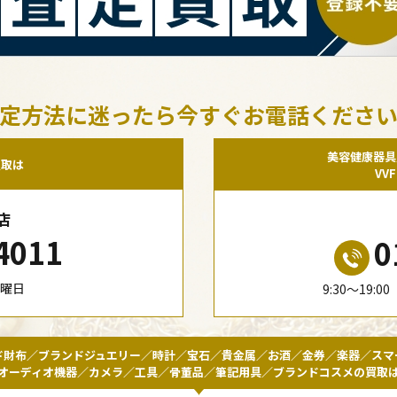
定方法に迷ったら今すぐお電話くださ
美容健康器具
買取は
VV
店
4011
0
水曜日
9:30〜19:
ド財布／ブランドジュエリー／時計／宝石／貴金属／お酒／金券／楽器／スマ
オーディオ機器／カメラ／工具／骨董品／筆記用具／ブランドコスメの買取