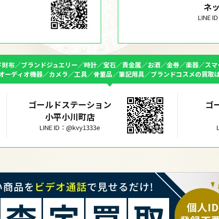
ネ
LINE 
ド財布／ブランドジュエリー／時計／宝石／貴金属／お酒／金券／楽器／スマ
オーディオ機器／カメラ／工具／骨董品／筆記用具／ブランドコスメの買取
ゴールドステーション
ゴ
小平小川町店
LINE ID：@kvy1333e