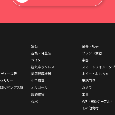
宝石
金券・切手
古銭・骨董品
ブランド食器
ライター
楽器
磁気ネックレス
スマートフォン・タ
レディース服
美容健康機器
ホビー・おもちゃ
クセサリー
小型家電
筆記用具
革靴/パンプス買
オルゴール
カメラ
服飾雑貨
工具
香水
VVF（電線ケーブル）
その他商材