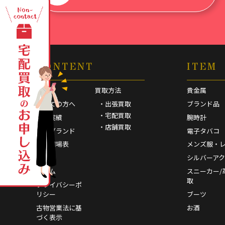
CONTENT
ITEM
HOME
買取方法
貴金属
初めての方へ
・出張買取
ブランド品
・宅配買取
買取実績
腕時計
・店舗買取
取扱ブランド
電子タバコ
買取相場表
メンズ服・
FAQ
シルバーア
コラム
スニーカー/
取
プライバシーポ
リシー
ブーツ
古物営業法に基
お酒
づく表示