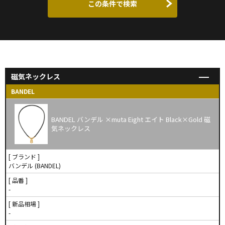
この条件で検索
磁気ネックレス
BANDEL
BANDEL バンデル ×muta Eight エイト Black×Gold 磁
気ネックレス
[ ブランド ]
バンデル (BANDEL)
[ 品番 ]
-
[ 新品相場 ]
-