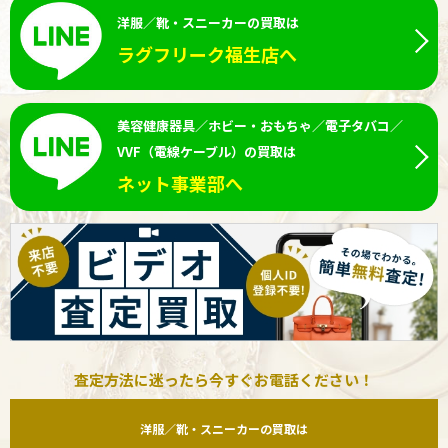
洋服／靴・スニーカーの買取は
ラグフリーク福生店へ
美容健康器具／ホビー・おもちゃ／電子タバコ／
VVF（電線ケーブル）の買取は
ネット事業部へ
査定方法に迷ったら今すぐお電話ください！
洋服／靴・スニーカーの買取は