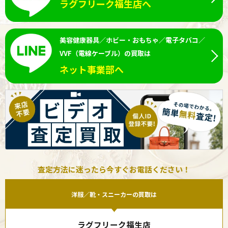
ラグフリーク福生店へ
美容健康器具／ホビー・おもちゃ／電子タバコ／
VVF（電線ケーブル）の買取は
ネット事業部へ
査定方法に迷ったら今すぐお電話ください！
洋服／靴・スニーカーの買取は
ラグフリーク福生店