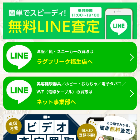
洋服／靴・スニーカーの買取は
ラグフリーク福生店へ
美容健康器具／ホビー・おもちゃ／電子タバコ／
VVF（電線ケーブル）の買取は
ネット事業部へ