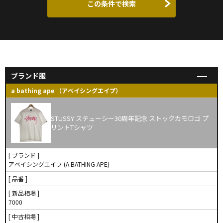
この条件で検索
ブランド服
a bathing ape （アベイシングエイプ）
STUSSY ステューシー30周年記念 ストックカモロゴ プ
リントTシャツ
[ ブランド ]
アベイシングエイプ (A BATHING APE)
[ 品番 ]
[ 新品相場 ]
7000
[ 中古相場 ]