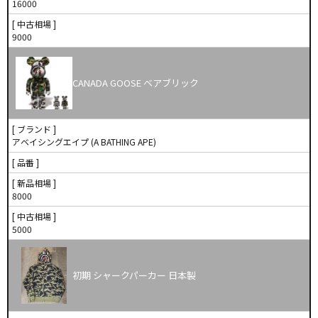
16000
[ 中古相場 ]
9000
CANADA GOOSE ベアブリック
[ ブランド ]
アベイシングエイプ (A BATHING APE)
[ 品番 ]
[ 新品相場 ]
8000
[ 中古相場 ]
5000
初期 シャークパーカー 日本製