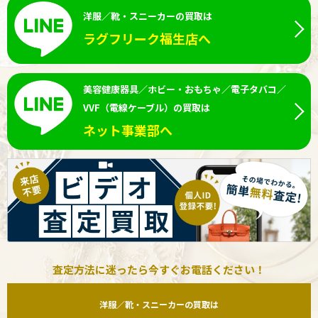
洋服／靴・スニーカーの買取は
ラグフリーク福生店へ
美容健康器具／ホビー・おもちゃ／電子タバコ／
VVF（電線ケーブル）の買取は
ネット事業部へ
査定方法に迷ったら今すぐお電話ください！
洋服／靴・スニーカーの買取は