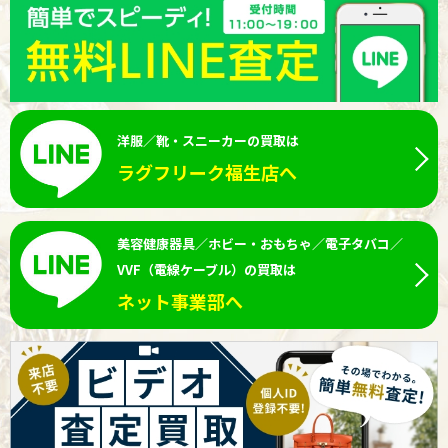
洋服／靴・スニーカーの買取は
ラグフリーク福生店へ
美容健康器具／ホビー・おもちゃ／電子タバコ／
VVF（電線ケーブル）の買取は
ネット事業部へ