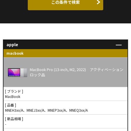
この条件で検索
apple
macbook
MacBook Pro (13-inch, M2, 2022) アクティベーション
ロック品
[ ブランド ]
MacBook
[ 品番 ]
MNEH3xx/A、MNEJ3xx/A、MNEP3xx/A、MNEQ3xx/A
[ 新品相場 ]
-