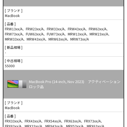
[ ブランド ]
MacBook
[ 品番 ]
FRW13xx/A、FRW23xx/A、FRW33xx/A、FRW43xx/A、FRW63xx/A、
FRW73xx/A、FUW63xx/A、FUW73xx/A、MRW13xx/A、MRW23xx/A、
MRW33xx/A、MRW43xx/A、MRW63xx/A、MRW73xx/A
[ 新品相場 ]
-
[ 中古相場 ]
55000
MacBook Pro (14-inch, Nov 2023) アクティベーション
ロック品
[ ブランド ]
MacBook
[ 品番 ]
FRX33xx/A、FRX43xx/A、FRX54xx/A、FRX63xx/A、FRX73xx/A、
FRX83xx/A、MRX33xx/A、MRX43xx/A、MRX53xx/A、MRX63xx/A、