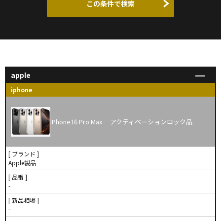
この条件で検索
apple
iphone
iPhone16 Pro Max アクティベーションロック品
[ ブランド ]
Apple製品
[ 品番 ]
-
[ 新品相場 ]
-