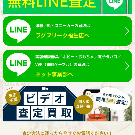
洋服／靴・スニーカーの買取は
ラグフリーク福生店へ
美容健康器具／ホビー・おもちゃ／電子タバコ／
VVF（電線ケーブル）の買取は
ネット事業部へ
査定方法に迷ったら今すぐお電話ください！